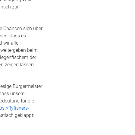
nsch zur 
ie Chancen sich über 
nen, dass es 
 wir alle 
 weitergeben beim 
iegenfischern der 
en zeigen lassen 
iesige Bürgermeister 
dass unsere 
edeutung für die 
ps://flyfishers-
astisch geklappt: 