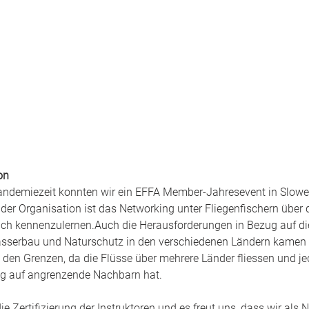
on
andemiezeit konnten wir ein EFFA Member-Jahresevent in Slowen
 der Organisation ist das Networking unter Fliegenfischern über 
ich kennenzulernen.Auch die Herausforderungen in Bezug auf die
serbau und Naturschutz in den verschiedenen Ländern kamen 
 den Grenzen, da die Flüsse über mehrere Länder fliessen und j
g auf angrenzende Nachbarn hat. 
 die Zertifizierung der Instruktoren und es freut uns, dass wir als