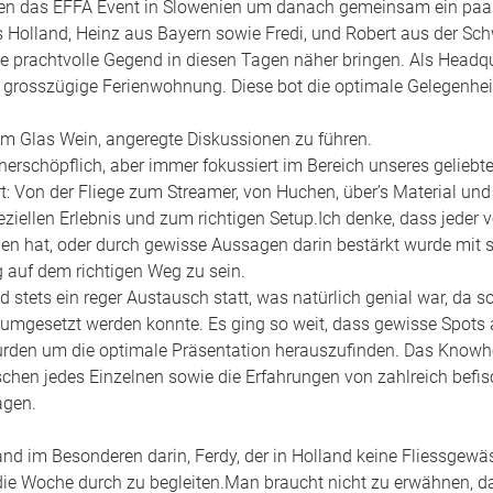
ten das EFFA Event in Slowenien um danach gemeinsam ein paar
s Holland, Heinz aus Bayern sowie Fredi, und Robert aus der Schw
ie prachtvolle Gegend in diesen Tagen näher bringen. Als Headqua
e grosszügige Ferienwohnung. Diese bot die optimale Gelegenheit
m Glas Wein, angeregte Diskussionen zu führen. 
rschöpflich, aber immer fokussiert im Bereich unseres geliebte
t: Von der Fliege zum Streamer, von Huchen, über’s Material und
ziellen Erlebnis und zum richtigen Setup.Ich denke, dass jeder v
 hat, oder durch gewisse Aussagen darin bestärkt wurde mit s
uf dem richtigen Weg zu sein. 
stets ein reger Austausch statt, was natürlich genial war, da so
t umgesetzt werden konnte. Es ging so weit, dass gewisse Spots 
rden um die optimale Präsentation herauszufinden. Das Know
chen jedes Einzelnen sowie die Erfahrungen von zahlreich befi
agen. 
d im Besonderen darin, Ferdy, der in Holland keine Fliessgewässe
die Woche durch zu begleiten.Man braucht nicht zu erwähnen, da