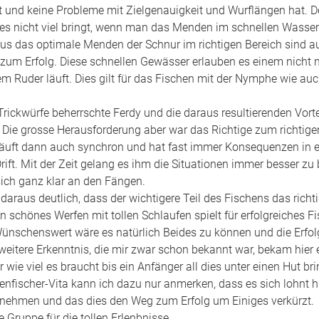
t und keine Probleme mit Zielgenauigkeit und Wurflängen hat. D
lles nicht viel bringt, wenn man das Menden im schnellen Wasser 
us das optimale Menden der Schnur im richtigen Bereich sind au
 zum Erfolg. Diese schnellen Gewässer erlauben es einem nicht 
em Ruder läuft. Dies gilt für das Fischen mit der Nymphe wie auc
 Trickwürfe beherrschte Ferdy und die daraus resultierenden Vort
. Die grosse Herausforderung aber war das Richtige zum richtige
läuft dann auch synchron und hat fast immer Konsequenzen in 
rift. Mit der Zeit gelang es ihm die Situationen immer besser zu
sich ganz klar an den Fängen. 
Ein schönes Werfen mit tollen Schlaufen spielt für erfolgreiches F
Wünschenswert wäre es natürlich Beides zu können und die Erfo
weitere Erkenntnis, die mir zwar schon bekannt war, bekam hier 
wie viel es braucht bis ein Anfänger all dies unter einen Hut br
enfischer-Vita kann ich dazu nur anmerken, dass es sich lohnt hi
 nehmen und das dies den Weg zum Erfolg um Einiges verkürzt. 
 Gruppe für die tollen Erlenbnisse.