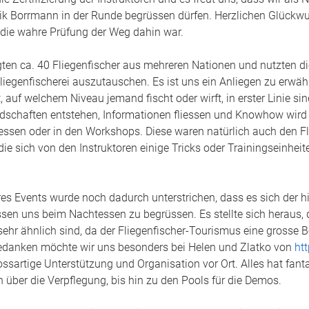
ik Borrmann in der Runde begrüssen dürfen. Herzlichen Glückwu
i die wahre Prüfung der Weg dahin war. 
gten ca. 40 Fliegenfischer aus mehreren Nationen und nutzten d
 Fliegenfischerei auszutauschen. Es ist uns ein Anliegen zu erwäh
, auf welchem Niveau jemand fischt oder wirft, in erster Linie sind
undschaften entstehen, Informationen fliessen und Knowhow wird
ssen oder in den Workshops. Diese waren natürlich auch den Fl
ie sich von den Instruktoren einige Tricks oder Trainingseinheit
res Events wurde noch dadurch unterstrichen, dass es sich der h
sen uns beim Nachtessen zu begrüssen. Es stellte sich heraus, 
hr ähnlich sind, da der Fliegenfischer-Tourismus eine grosse B
edanken möchte wir uns besonders bei Helen und Zlatko von 
htt
rossartige Unterstützung und Organisation vor Ort. Alles hat fant
 über die Verpflegung, bis hin zu den Pools für die Demos. 