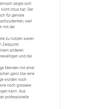
ennoch zeigte sich 
nicht intus hat. Der 
ch für geniale 
nachzudenken, weil 
h mit der 
eile zu nutzen waren 
n Zeitpunkt 
einem anderen 
 bewältigen und die 
ischen ganz klar eine 
lge würden noch 
eine noch grössere 
ingen kann. Aus 
er professionelle 