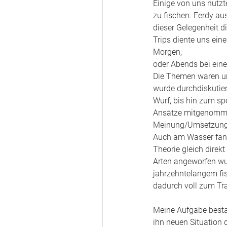
Einige von uns nutz
zu fischen. Ferdy au
dieser Gelegenheit d
Trips diente uns ein
Morgen, 
oder Abends bei eine
Die Themen waren une
wurde durchdiskutier
Wurf, bis hin zum spe
Ansätze mitgenommen
Meinung/Umsetzung a
Auch am Wasser fand 
Theorie gleich direk
Arten angeworfen wu
jahrzehntelangem fis
dadurch voll zum Tr
Meine Aufgabe bestan
ihn neuen Situation 