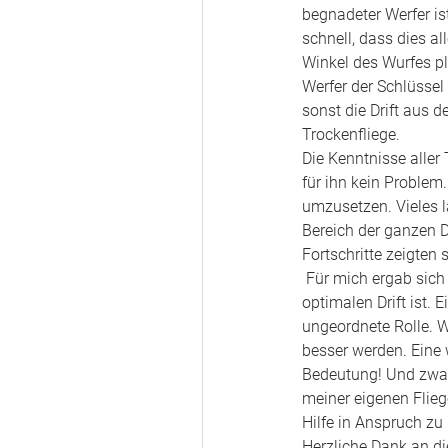
begnadeter Werfer is
schnell, dass dies a
Winkel des Wurfes pl
Werfer der Schlüssel
sonst die Drift aus d
Trockenfliege. 
Die Kenntnisse aller
für ihn kein Problem
umzusetzen. Vieles 
Bereich der ganzen D
Fortschritte zeigten 
 Für mich ergab sich daraus deutlich, dass der wichtigere Teil des Fischens das richtige Menden mit einer 
optimalen Drift ist. 
ungeordnete Rolle. 
besser werden. Eine 
Bedeutung! Und zwar 
meiner eigenen Flieg
Hilfe in Anspruch zu
Herzliche Dank an die