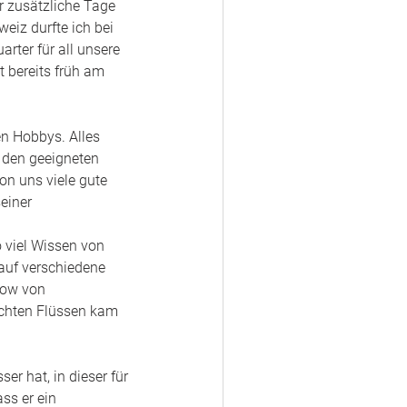
 zusätzliche Tage 
eiz durfte ich bei 
rter für all unsere 
 bereits früh am 
n Hobbys. Alles 
 den geeigneten 
on uns viele gute 
einer 
 viel Wissen von 
auf verschiedene 
how von 
schten Flüssen kam 
r hat, in dieser für 
ss er ein 